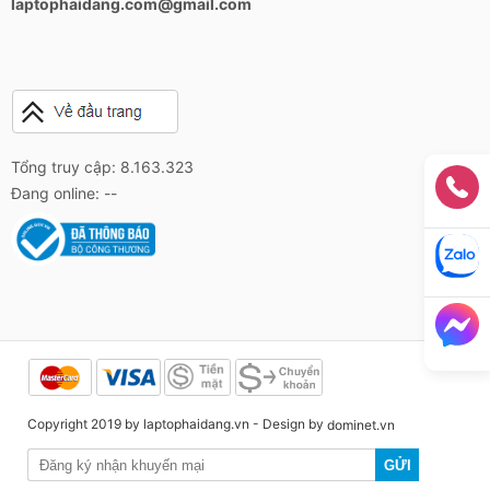
laptophaidang.com@gmail.com
Tổng truy cập: 8.163.323
Đang online: --
Copyright 2019 by laptophaidang.vn - Design by
dominet.vn
GỬI