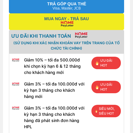
TRẢ GÓP QUA THẺ
Visa, Master, JCB
MUA NGAY - TRẢ SAU
ƯU ĐÃI KHI THANH TOÁN
(SỬ DỤNG KHI XÁC NHẬN KHOẢN VAY TRÊN TRANG CỦA TỔ
CHỨC TÀI CHÍNH)
Giảm 10% – tối đa 500.000đ
ƯU ĐÃI
HOT
khi chọn kỳ hạn 6 & 12 tháng
cho khách hàng mới
Giảm 3% – tối đa 100.000đ với
ƯU ĐÃI
HOT
kỳ hạn 3 tháng cho khách
hàng mới
Giảm 3% – tối đa 100.000đ với
SIÊU MỚI,
SIÊU HOT
kỳ hạn 3 tháng cho khách
hàng đã phát sinh đơn hàng
HPL