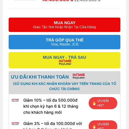
MUA NGAY
Giao Tận Nơi Hoặc Nhận Tại Cửa Hàng
TRẢ GÓP QUA THẺ
Visa, Master, JCB
MUA NGAY - TRẢ SAU
ƯU ĐÃI KHI THANH TOÁN
(SỬ DỤNG KHI XÁC NHẬN KHOẢN VAY TRÊN TRANG CỦA TỔ
CHỨC TÀI CHÍNH)
Giảm 10% – tối đa 500.000đ
ƯU ĐÃI
HOT
khi chọn kỳ hạn 6 & 12 tháng
cho khách hàng mới
Giảm 3% – tối đa 100.000đ với
ƯU ĐÃI
HOT