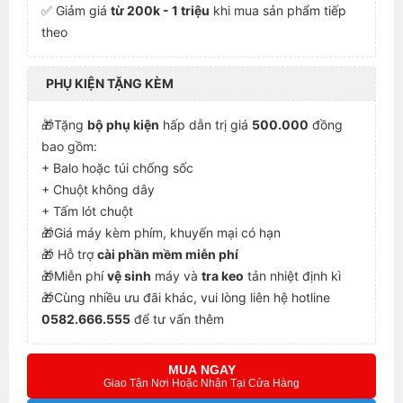
✅ Giảm giá
từ 200k - 1 triệu
khi mua sản phẩm tiếp
theo
PHỤ KIỆN TẶNG KÈM
🎁Tặng
bộ phụ kiện
hấp dẫn trị giá
500.000
đồng
bao gồm:
+ Balo hoặc túi chống sốc
+ Chuột không dây
+ Tấm lót chuột
🎁Giá máy kèm phím, khuyến mại có hạn
🎁 Hỗ trợ
cài phần mềm miễn phí
🎁Miễn phí
vệ sinh
máy và
tra keo
tản nhiệt định kì
🎁Cùng nhiều ưu đãi khác, vui lòng liên hệ hotline
0582.666.555
để tư vấn thêm
MUA NGAY
Giao Tận Nơi Hoặc Nhận Tại Cửa Hàng