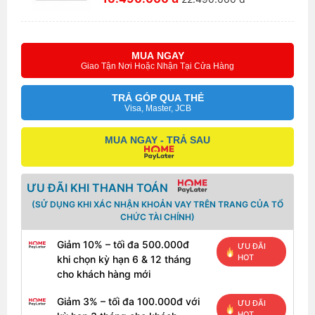
MUA NGAY
Giao Tận Nơi Hoặc Nhận Tại Cửa Hàng
TRẢ GÓP QUA THẺ
Visa, Master, JCB
MUA NGAY - TRẢ SAU
ƯU ĐÃI KHI THANH TOÁN
(SỬ DỤNG KHI XÁC NHẬN KHOẢN VAY TRÊN TRANG CỦA TỔ
CHỨC TÀI CHÍNH)
Giảm 10% – tối đa 500.000đ
ƯU ĐÃI
HOT
khi chọn kỳ hạn 6 & 12 tháng
cho khách hàng mới
Giảm 3% – tối đa 100.000đ với
ƯU ĐÃI
HOT