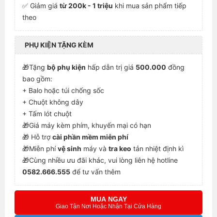
✅ Giảm giá
từ 200k - 1 triệu
khi mua sản phẩm tiếp
theo
PHỤ KIỆN TẶNG KÈM
🎁Tặng
bộ phụ kiện
hấp dẫn trị giá
500.000
đồng
bao gồm:
+ Balo hoặc túi chống sốc
+ Chuột không dây
+ Tấm lót chuột
🎁Giá máy kèm phím, khuyến mại có hạn
🎁 Hỗ trợ
cài phần mềm miễn phí
🎁Miễn phí
vệ sinh
máy và
tra keo
tản nhiệt định kì
🎁Cùng nhiều ưu đãi khác, vui lòng liên hệ hotline
0582.666.555
để tư vấn thêm
MUA NGAY
Giao Tận Nơi Hoặc Nhận Tại Cửa Hàng