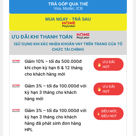
TRẢ GÓP QUA THẺ
Visa, Master, JCB
MUA NGAY - TRẢ SAU
ƯU ĐÃI KHI THANH TOÁN
(SỬ DỤNG KHI XÁC NHẬN KHOẢN VAY TRÊN TRANG CỦA TỔ
CHỨC TÀI CHÍNH)
Giảm 10% – tối đa 500.000đ
ƯU ĐÃI
HOT
khi chọn kỳ hạn 6 & 12 tháng
cho khách hàng mới
Giảm 3% – tối đa 100.000đ với
ƯU ĐÃI
HOT
kỳ hạn 3 tháng cho khách
hàng mới
Giảm 3% – tối đa 100.000đ với
SIÊU MỚI,
SIÊU HOT
kỳ hạn 3 tháng cho khách
hàng đã phát sinh đơn hàng
HPL