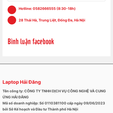
Bút phản hồi nhanh, hoạt động tốt.
Hotline:
0582666555 (8:30-18h)
28 Thái Hà, Trung Liệt, Đống Đa, Hà Nội
Bình luận facebook
Màn hình rộng hơn, sáng hơn, tần số quét
Laptop Hải Đăng
cao hơn
Tên công ty: CÔNG TY TNHH DỊCH VỤ CÔNG NGHỆ VÀ CUNG
Màn hình IPS 13 inch mới (tỷ lệ khung hình 3:2) hiện
ỨNG HẢI ĐĂNG
có độ phân giải cao hơn một chút so với trước đây,
Mã số doanh nghiệp: Số 0110381100 cấp ngày 09/06/2023
cụ thể là 2880 x 1920 pixel tạo ra hình ảnh rất sắc
bởi Sở Kế hoạch và Đầu tư Thành phố Hà Nội
nét và ấn tượng. Độ sáng cao hơn một chút (trung