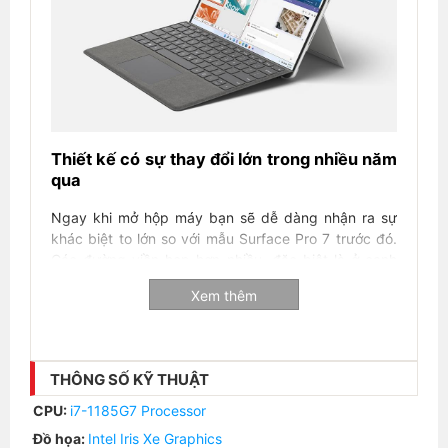
Thiết kế có sự thay đổi lớn trong nhiều năm
qua
Ngay khi mở hộp máy bạn sẽ dễ dàng nhận ra sự
khác biệt to lớn so với mẫu Surface Pro 7 trước đó.
Các đường viền hẹp hơn nhiều, đặc biệt là ở cạnh
trái và phải, với kích thước đường chéo tăng từ 12,3
Xem thêm
lên 13 inch, giúp thiết bị trông hiện đại hơn.
Ngôn ngữ thiết kế vẫn theo phong cách tối giản mà
sang trọng của dòng Surface Pro nhưng các đường
bo góc trên mẫu mới này cong tròn mềm mại hơn,
THÔNG SỐ KỸ THUẬT
giúp mang lại cảm giác cầm nắm thoải mái. Vỏ máy
CPU:
i7-1185G7 Processor
được làm bằng nhôm đáp ứng được cả hai tiêu chí là
Đồ họa:
Intel Iris Xe Graphics
độ bền và yếu tố thẩm mỹ.