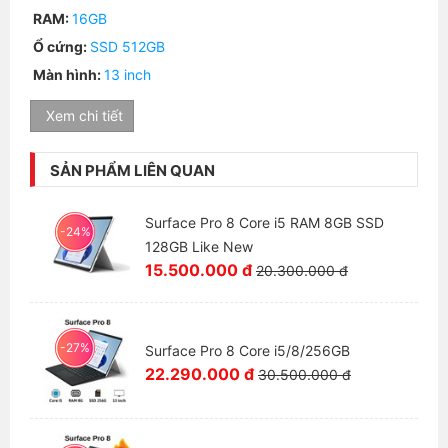
RAM:
16GB
Vì có kích thước lớn hơn nên trọng lượng của máy sẽ
Ổ cứng:
SSD 512GB
tăng, tuy nhiên chỉ tăng lên rất nhẹ 100g, nếu kết
hợp với bàn phím rời thì tổng trọng lượng sẽ là 1.2kg.
Màn hình:
13 inch
Dẫu vậy thì
Microsoft Surface
Pro 8 vẫn là chiếc
máy tính nhỏ nhất ở thời điểm hiện tại, phù hợp với
Xem chi tiết
những người thường xuyên di chuyển.
SẢN PHẨM LIÊN QUAN
Surface Pro 8 Core i5 RAM 8GB SSD
-24%
128GB Like New
15.500.000 đ
20.300.000 đ
-27%
Surface Pro 8 Core i5/8/256GB
22.290.000 đ
30.500.000 đ
Cổng kết nối bổ sung thêm Thunderbolt 4