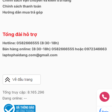
Chính sách vận chuyển và kiểm tra hàng
cũng được cải tiến nâng cao 74% hiệu suất. Máy
Chính sách thanh toán
đáp ứng đa dạng nhu cầu sử dụng từ làm văn
Hướng dẫn mua trả góp
phòng cho tới chỉnh sửa ảnh chuyên nghiệp, một số
tựa game như Liên Minh Huyền Thoại, CSGO,… Vì
cùng hãng sản xuất nên hệ điều hành và bộ ứng
dụng Office tương thích tuyệt vời với các linh kiện
Tổng đài hỗ trợ
phần cứng cấu thành máy.
Hotline: 0582666555 (8:30-18h)
Bán hàng online: (8:30-18h) 0582666555 hoặc 0972346663
laptophaidang.com@gmail.com
Tổng truy cập: 8.165.296
Đang online: --