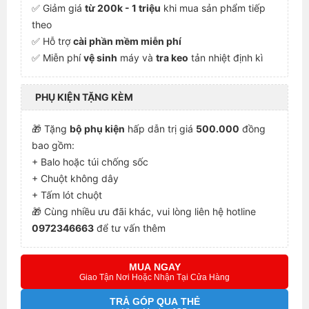
✅ Giảm giá
từ 200k - 1 triệu
khi mua sản phẩm tiếp
theo
✅ Hỗ trợ
cài phần mềm miễn phí
✅ Miễn phí
vệ sinh
máy và
tra keo
tản nhiệt định kì
PHỤ KIỆN TẶNG KÈM
🎁 Tặng
bộ phụ kiện
hấp dẫn trị giá
500.000
đồng
bao gồm:
+ Balo hoặc túi chống sốc
+ Chuột không dây
+ Tấm lót chuột
🎁 Cùng nhiều ưu đãi khác, vui lòng liên hệ hotline
0972346663
để tư vấn thêm
MUA NGAY
Giao Tận Nơi Hoặc Nhận Tại Cửa Hàng
TRẢ GÓP QUA THẺ