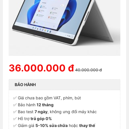
36.000.000 đ
40.000.000 đ
BẢO HÀNH
✅ Giá chưa bao gồm VAT, phím, bút
✅ Bảo hành
12 tháng
✅ Bao test
7 ngày
, không ưng đổi máy khác
✅ Hỗ trợ
trả góp 0%
✅ Giảm giá
5-10% sửa chữa
hoặc
thay thế