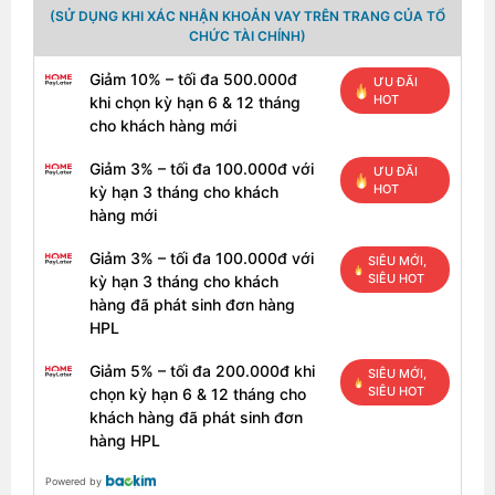
(SỬ DỤNG KHI XÁC NHẬN KHOẢN VAY TRÊN TRANG CỦA TỔ
CHỨC TÀI CHÍNH)
Giảm 10% – tối đa 500.000đ
ƯU ĐÃI
HOT
khi chọn kỳ hạn 6 & 12 tháng
Bàn phím và bút Surface Pro 8
cho khách hàng mới
Bạn vẫn có thể sử dụng bàn phím của các mẫu
Giảm 3% – tối đa 100.000đ với
ƯU ĐÃI
HOT
trước đây, nhưng Microsoft hiện cũng cung cấp bàn
kỳ hạn 3 tháng cho khách
phím Signature với khay tích hợp cho bút, vốn đã
hàng mới
quen thuộc từ Surface Pro X. Vải Alcantara vẫn rất
Giảm 3% – tối đa 100.000đ với
đẹp, trải nghiệm đánh văn bản tốt, tiếng kêu hơi lách
SIÊU MỚI,
SIÊU HOT
kỳ hạn 3 tháng cho khách
cách. Cung cấp đèn nền 3 cấp độ sáng giúp ích
hàng đã phát sinh đơn hàng
trong môi trường tối hơn. Bàn di chuột không rộng
HPL
rãi đối với các tiêu chuẩn hiện đại, nhưng các
chuyển động con trỏ không có vấn đề gì.
Giảm 5% – tối đa 200.000đ khi
SIÊU MỚI,
Slim Pen hoặc Slim Pen 2 mới có thể đựng vừa trong
SIÊU HOT
chọn kỳ hạn 6 & 12 tháng cho
khay phía trên bàn phím. Nó có thể sạc tự động, rất
khách hàng đã phát sinh đơn
tiện lợi. Bản thân chiếc bút chỉ dày 6,3 mm, mới đầu
hàng HPL
dùng sẽ cảm thấy không thoải mái như những chiếc
Powered by
bút tròn, nhưng rất nhanh thôi bạn sẽ quen được nó.