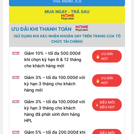
Visa, Master, JCB
MUA NGAY - TRẢ SAU
ƯU ĐÃI KHI THANH TOÁN
(SỬ DỤNG KHI XÁC NHẬN KHOẢN VAY TRÊN TRANG CỦA TỔ
CHỨC TÀI CHÍNH)
Giảm 10% – tối đa 500.000đ
ƯU ĐÃI
HOT
khi chọn kỳ hạn 6 & 12 tháng
cho khách hàng mới
Giảm 3% – tối đa 100.000đ với
ƯU ĐÃI
HOT
kỳ hạn 3 tháng cho khách
hàng mới
Giảm 3% – tối đa 100.000đ với
SIÊU MỚI,
SIÊU HOT
kỳ hạn 3 tháng cho khách
hàng đã phát sinh đơn hàng
HPL
Giảm 5% – tối đa 200.000đ khi
SIÊU MỚI,